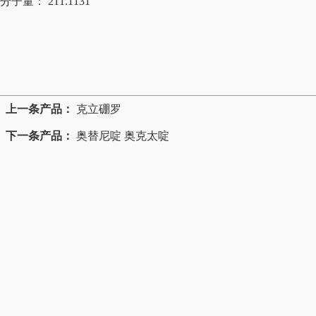
分子量：
211.1131
上一条产品：
克立硼罗
下一条产品：
奥替尼啶 奥克太啶